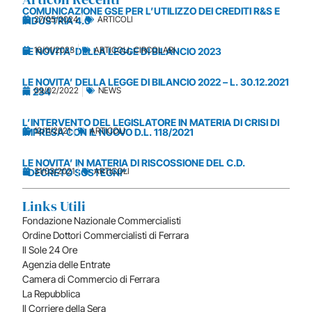
COMUNICAZIONE GSE PER L’UTILIZZO DEI CREDITI R&S E
27/05/2024
ARTICOLI
INDUSTRIA 4.0
16/01/2023
ARTICOLI
,
CIRCOLARI
LE NOVITA’ DELLA LEGGE DI BILANCIO 2023
LE NOVITA’ DELLA LEGGE DI BILANCIO 2022 – L. 30.12.2021
09/02/2022
NEWS
n. 234
L’INTERVENTO DEL LEGISLATORE IN MATERIA DI CRISI DI
12/11/2021
ARTICOLI
IMPRESA CON IL NUOVO D.L. 118/2021
LE NOVITA’ IN MATERIA DI RISCOSSIONE DEL C.D.
31/03/2021
ARTICOLI
“DECRETO SOSTEGNI”
Links Utili
Fondazione Nazionale Commercialisti
Ordine Dottori Commercialisti di Ferrara
Il Sole 24 Ore
Agenzia delle Entrate
Camera di Commercio di Ferrara
La Repubblica
Il Corriere della Sera