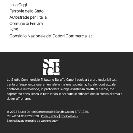
Italia Oggi
Ferrovie dello Stato
Autostrade per l’Italia
Comune di Ferrara
INPS
Consiglio Nazionale dei Dottori Commercialisti
Lo Studio Commerciale Tributario Baruffa Caponi società tra professionisti s.r.l.
vanta un’esperienza quarantennale in materia societaria, fiscale, contrattuale,
contabile e di revisione; in particolare svolge assistenza diretta al cliente, ma
soprattutto consulenza in tutte le fasi e per tutte le difficoltà che lo stesso si trova a
dover affrontare.
© 2023 Studio Dottori Commercialisti Baruffa Caponi S.T.P. S.R.L
C.F. e P.IVA 0542235028 |
Privacy Policy
|
Cookie Policy
Sito realizzato e gestito da
WeggAgency