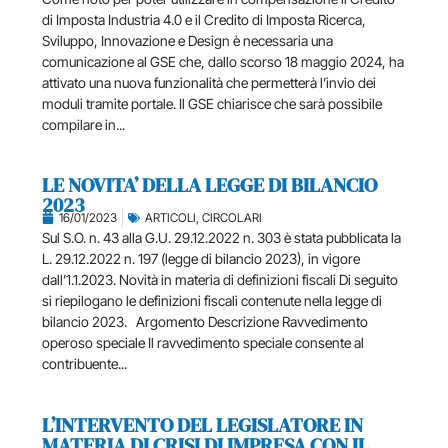
di Imposta Industria 4.0 e il Credito di Imposta Ricerca,
Sviluppo, Innovazione e Design è necessaria una
comunicazione al GSE che, dallo scorso 18 maggio 2024, ha
attivato una nuova funzionalità che permetterà l’invio dei
moduli tramite portale. Il GSE chiarisce che sarà possibile
compilare in...
LE NOVITA’ DELLA LEGGE DI BILANCIO
2023
16/01/2023
ARTICOLI
,
CIRCOLARI
Sul S.O. n. 43 alla G.U. 29.12.2022 n. 303 è stata pubblicata la
L. 29.12.2022 n. 197 (legge di bi­lancio 2023), in vigore
dall’1.1.2023. Novità in materia di definizioni fiscali Di seguito
si riepilogano le definizioni fiscali contenute nella legge di
bilancio 2023. Argomento Descrizione Ravvedimento
operoso speciale Il ravvedimento speciale consente al
contribuente...
L’INTERVENTO DEL LEGISLATORE IN
MATERIA DI CRISI DI IMPRESA CON IL