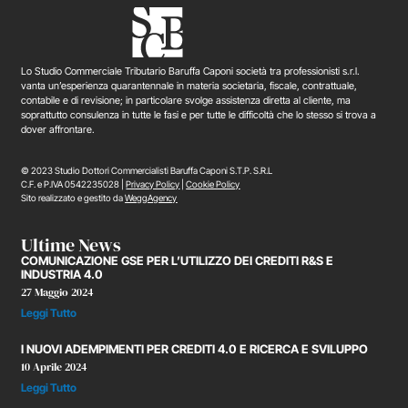
Lo Studio Commerciale Tributario Baruffa Caponi società tra professionisti s.r.l.
vanta un’esperienza quarantennale in materia societaria, fiscale, contrattuale,
contabile e di revisione; in particolare svolge assistenza diretta al cliente, ma
soprattutto consulenza in tutte le fasi e per tutte le difficoltà che lo stesso si trova a
dover affrontare.
© 2023 Studio Dottori Commercialisti Baruffa Caponi S.T.P. S.R.L
C.F. e P.IVA 0542235028 |
Privacy Policy
|
Cookie Policy
Sito realizzato e gestito da
WeggAgency
Ultime News
COMUNICAZIONE GSE PER L’UTILIZZO DEI CREDITI R&S E
INDUSTRIA 4.0
27 Maggio 2024
Leggi Tutto
I NUOVI ADEMPIMENTI PER CREDITI 4.0 E RICERCA E SVILUPPO
10 Aprile 2024
Leggi Tutto