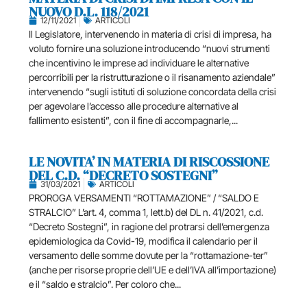
NUOVO D.L. 118/2021
12/11/2021
ARTICOLI
Il Legislatore, intervenendo in materia di crisi di impresa, ha
voluto fornire una soluzione introducendo “nuovi strumenti
che incentivino le imprese ad individuare le alternative
percorribili per la ristrutturazione o il risanamento aziendale”
intervenendo “sugli istituti di soluzione concordata della crisi
per agevolare l’accesso alle procedure alternative al
fallimento esistenti”, con il fine di accompagnarle,...
LE NOVITA’ IN MATERIA DI RISCOSSIONE
DEL C.D. “DECRETO SOSTEGNI”
31/03/2021
ARTICOLI
PROROGA VERSAMENTI “ROTTAMAZIONE” / “SALDO E
STRALCIO” L’art. 4, comma 1, lett.b) del DL n. 41/2021, c.d.
“Decreto Sostegni”, in ragione del protrarsi dell’emergenza
epidemiologica da Covid-19, modifica il calendario per il
versamento delle somme dovute per la “rottamazione-ter”
(anche per risorse proprie dell’UE e dell’IVA all’importazione)
e il “saldo e stralcio”. Per coloro che...