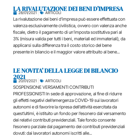
LA RIVALUTAZIONE DEI BENI D’IMPRESA
28/01/2021
ARTICOLI
La rivalutazione dei beni d’impresa può essere effettuata con
valenza esclusivamente civilistica, ovvero con valenza anche
fiscale, dietro il pagamento di un’imposta sostitutiva pari al
3% (misura valida per tutti i beni, materiali ed immateriali), da
applicarsi sulla differenza tra il costo storico del bene
presente in bilancio e il maggior valore attribuito al bene...
LE NOVITA’ DELLA LEGGE DI BILANCIO
2021
20/01/2021
ARTICOLI
SOSPENSIONE VERSAMENTI CONTRIBUTI
PROFESSIONISTI In sede di approvazione, al fine di ridurre
gli effetti negativi dell’emergenza COVID-19 sui lavoratori
autonomi e di favorire la ripresa dell’attività esercitata da
quest’ultimi, è istituito un fondo per l’esonero dal versamento
dei relativi contributi previdenziali. Tale fondo consente
l’esonero parziale dal pagamento dei contributi previdenziali
dovuti: dai lavoratori autonomi iscritti alle...