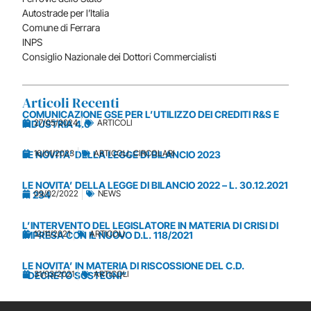
Autostrade per l’Italia
Comune di Ferrara
INPS
Consiglio Nazionale dei Dottori Commercialisti
Articoli Recenti
COMUNICAZIONE GSE PER L’UTILIZZO DEI CREDITI R&S E
27/05/2024
ARTICOLI
INDUSTRIA 4.0
16/01/2023
ARTICOLI
,
CIRCOLARI
LE NOVITA’ DELLA LEGGE DI BILANCIO 2023
LE NOVITA’ DELLA LEGGE DI BILANCIO 2022 – L. 30.12.2021
09/02/2022
NEWS
n. 234
L’INTERVENTO DEL LEGISLATORE IN MATERIA DI CRISI DI
12/11/2021
ARTICOLI
IMPRESA CON IL NUOVO D.L. 118/2021
LE NOVITA’ IN MATERIA DI RISCOSSIONE DEL C.D.
31/03/2021
ARTICOLI
“DECRETO SOSTEGNI”