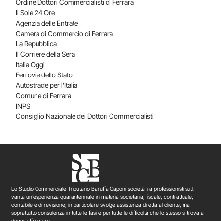
Ordine Dottori Commercialisti di Ferrara
Il Sole 24 Ore
Agenzia delle Entrate
Camera di Commercio di Ferrara
La Repubblica
Il Corriere della Sera
Italia Oggi
Ferrovie dello Stato
Autostrade per l’Italia
Comune di Ferrara
INPS
Consiglio Nazionale dei Dottori Commercialisti
Lo Studio Commerciale Tributario Baruffa Caponi società tra professionisti s.r.l.
vanta un’esperienza quarantennale in materia societaria, fiscale, contrattuale,
contabile e di revisione; in particolare svolge assistenza diretta al cliente, ma
soprattutto consulenza in tutte le fasi e per tutte le difficoltà che lo stesso si trova a
dover affrontare.