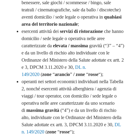
benessere, sale giochi / scommesse / bingo, sale
teatrali / cinematografiche, sale da ballo / discoteche)
aventi domicilio / sede legale o operativa in
qualsiasi
area del territorio nazionale
;
esercenti attività dei
servizi di ristorazione
che hanno
domicilio / sede legale o operativa nelle aree
caratterizzate da
elevata / massima
gravità (“3” – “4”)
e da un livello di rischio alto individuate con le
Ordinanze del Ministero della Salute adottate ex artt. 2
e 3, DPCM 3.11.2020 e 30,
DL n.
149/2020
(
zone
“
arancio
”
/ zone
“
rosse
“);
operanti nei settori economici individuati nella Tabella
2, nonché esercenti attività alberghiera / agenzia di
viaggi / tour operator, con domicilio / sede legale o
operativa nelle aree caratterizzate da uno scenario
di
massima gravità
(“4”) e da un livello di rischio
alto, individuate con le Ordinanze del Ministero della
Salute adottate ex artt. 3, DPCM 3.11.2020 e 30,
DL
n. 149/2020
(
zone
“
rosse
“);