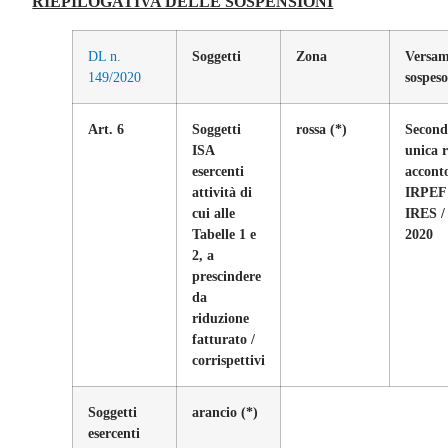
RIEPILOGATIVA DELLE SOSPENSIONI
DL n.
Soggetti
Zona
Versam
149/2020
sospes
Art. 6
Soggetti
rossa
(*)
Second
ISA
unica 
esercenti
accont
attività di
IRPEF 
cui alle
IRES /
Tabelle 1 e
2020
2, a
prescindere
da
riduzione
fatturato /
corrispettivi
Soggetti
arancio
(*)
esercenti