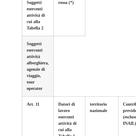
Soggetti
rossa
(*)
esercenti
attività di
cui alla
Tabella 2
Soggetti
esercenti
attività
alberghiera,
agenzie di
viaggio,
tour
operator
Art. 11
Datori di
territorio
Contri
lavoro
nazionale
previde
esercenti
(esclus
attività di
INAIL
cui alla
Tabella 1