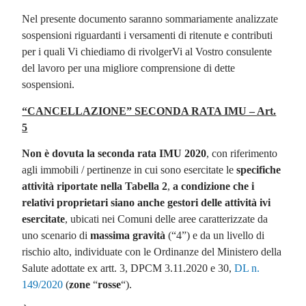
Nel presente documento saranno sommariamente analizzate
sospensioni riguardanti i versamenti di ritenute e contributi
per i quali Vi chiediamo di rivolgerVi al Vostro consulente
del lavoro per una migliore comprensione di dette
sospensioni.
“CANCELLAZIONE” SECONDA RATA IMU – Art.
5
Non è dovuta
la
seconda rata IMU 2020
, con riferimento
agli immobili / pertinenze in cui sono esercitate le
specifiche
attività riportate nella Tabella 2
,
a condizione che i
relativi proprietari siano anche gestori delle attività ivi
esercitate
, ubicati nei Comuni delle aree caratterizzate da
uno scenario di
massima gravità
(“4”) e da un livello di
rischio alto, individuate con le Ordinanze del Ministero della
Salute adottate ex artt. 3, DPCM 3.11.2020 e 30,
DL n.
149/2020
(
zone
“
rosse
“).