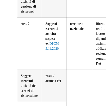
attività di
gestione di
ristoranti
Art. 7
Soggetti
territorio
Ritenu
esercenti
nazionale
redditi
attività
lavoro
sospese
dipend
ex
DPCM
assimil
3.11.2020
addizi
regiona
comun
IVA
Soggetti
rossa /
esercenti
arancio
(*)
attività dei
servizi di
ristorazione