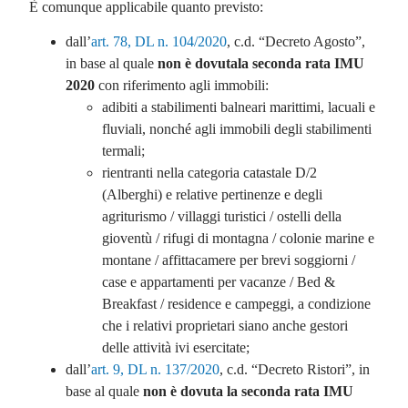
È comunque applicabile quanto previsto:
dall’
art. 78, DL n. 104/2020
, c.d. “Decreto Agosto”,
in base al quale
non è dovutala seconda rata IMU
2020
con riferimento agli immobili:
adibiti a stabilimenti balneari marittimi, lacuali e
fluviali, nonché agli immobili degli stabilimenti
termali;
rientranti nella categoria catastale D/2
(Alberghi) e relative pertinenze e degli
agriturismo / villaggi turistici / ostelli della
gioventù / rifugi di montagna / colonie marine e
montane / affittacamere per brevi soggiorni /
case e appartamenti per vacanze / Bed &
Breakfast / residence e campeggi, a condizione
che i relativi proprietari siano anche gestori
delle attività ivi esercitate;
dall’
art. 9, DL n. 137/2020
, c.d. “Decreto Ristori”, in
base al quale
non è dovuta la seconda rata IMU