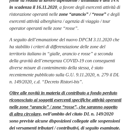
fonte su redditi di lavoro dipendente / assimilati e dell’IVA
in scadenza il 16.11.2020
, a favore degli esercenti attività di
ristorazione operanti nelle
zone “arancio” / “rosse”
e degli
esercenti attività alberghiera / agenzia di viaggio / tour
operator operanti nelle zone “rosse”.
A seguito dell’emanazione del nuovo DPCM 3.11.2020 che
ha stabilito i criteri di differenziazione delle zone del
territorio italiano in “gialle, arancio e rosse” a seconda
della gravità dell’emergenza COVID-19 con conseguenti
diverse misure di contenimento della stessa, è stato
recentemente pubblicato sulla G.U. 9.11.2020, n. 279 il DL
n. 149/2020, c.d. “Decreto Ristori-bis”.
Oltre alle novità in materia di contributo a fondo perduto
riconosciuto ai soggetti esercenti specifiche attività operanti
nelle zone “arancio” / zone “rosse”, che saranno oggetto
di altra circolare,
nell’ambito del citato DL n. 149/2020
sono previste alcune disposizioni collegate alle sospensioni
dei versamenti tributari / contributivi, di seguito esaminate.