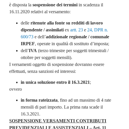
è disposta la
sospensione dei termini
in scadenza il
16.11.2020 relativi al versamento:
delle
ritenute alla fonte su redditi di lavoro
dipendente / assimilati
ex
artt. 23
e
24, DPR n.
600/73
e dell’
addizionale regionale / comunale
IRPEF
, operate in qualità di sostituto d’imposta;
dell’
IVA
(terzo trimestre per soggetti trimestrali /
ottobre per soggetti mensili).
I versamenti oggetto di sospensione dovranno essere
effettuati, senza sanzioni ed interessi:
in unica soluzione entro il 16.3.2021
;
ovvero
in forma rateizzata
, fino ad un massimo di 4 rate
mensili di pari importo. La prima rata scade il
16.3.2021.
SOSPENSIONE VERSAMENTI CONTRIBUTI
PREVIDENZIALI E ASSISTENZIALI – Art. 11