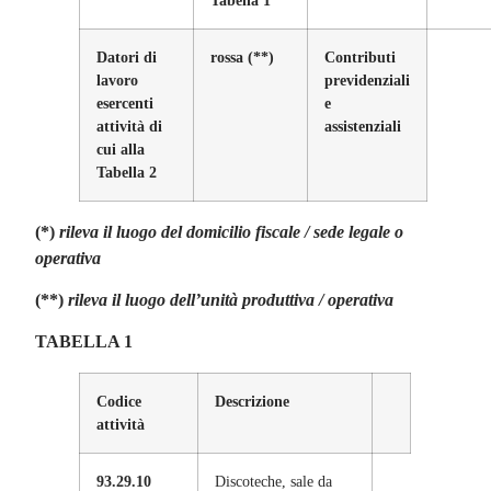
Datori di
rossa
(**)
Contributi
lavoro
previdenziali
esercenti
e
attività di
assistenziali
cui alla
Tabella 2
(*)
rileva il luogo del domicilio fiscale / sede legale o
operativa
(**)
rileva il luogo dell’unità produttiva / operativa
TABELLA 1
Codice
Descrizione
attività
93.29.10
Discoteche, sale da