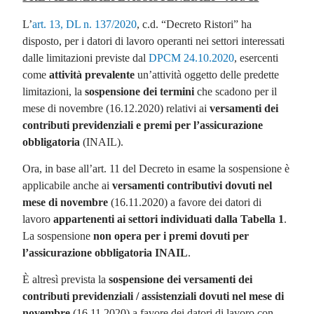
L’
art. 13, DL n. 137/2020
, c.d. “Decreto Ristori” ha
disposto, per i datori di lavoro operanti nei settori interessati
dalle limitazioni previste dal
DPCM 24.10.2020
, esercenti
come
attività prevalente
un’attività oggetto delle predette
limitazioni, la
sospensione dei termini
che scadono per il
mese di novembre (16.12.2020) relativi ai
versamenti dei
contributi previdenziali e premi per l’assicurazione
obbligatoria
(INAIL).
Ora, in base all’art. 11 del Decreto in esame la sospensione è
applicabile anche ai
versamenti contributivi dovuti nel
mese di novembre
(16.11.2020) a favore dei datori di
lavoro
appartenenti ai settori individuati dalla Tabella 1
.
La sospensione
non opera per i premi dovuti per
l’assicurazione obbligatoria INAIL
.
È altresì prevista la
sospensione dei versamenti dei
contributi previdenziali / assistenziali dovuti nel mese di
novembre
(16.11.2020) a favore dei datori di lavoro con