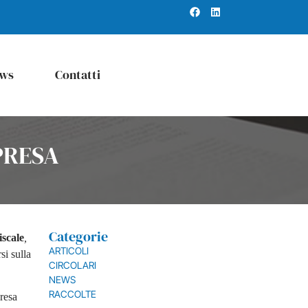
ws
Contatti
PRESA
Categorie
iscale
,
ARTICOLI
si sulla
CIRCOLARI
NEWS
RACCOLTE
presa