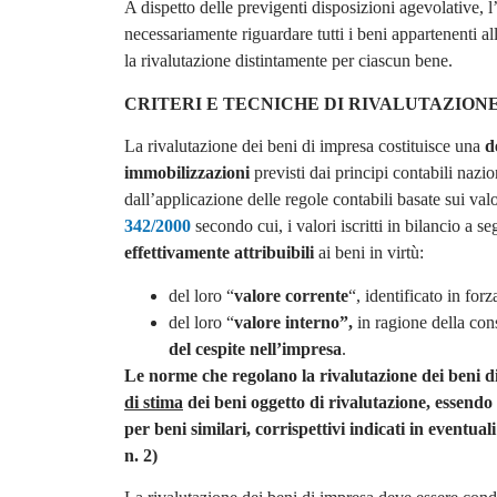
A dispetto delle previgenti disposizioni agevolative,
necessariamente riguardare tutti i beni appartenenti a
la rivalutazione distintamente per ciascun bene.
CRITERI E TECNICHE DI RIVALUTAZION
La rivalutazione dei beni di impresa costituisce una
d
immobilizzazioni
previsti dai principi contabili naz
dall’applicazione delle regole contabili basate sui valo
342/2000
secondo cui, i valori iscritti in bilancio a s
effettivamente attribuibili
ai beni in virtù:
del loro “
valore corrente
“, identificato in for
del loro “
valore interno”,
in ragione della cons
del cespite nell’impresa
.
Le norme che regolano la rivalutazione dei beni 
di stima
dei beni oggetto di rivalutazione, essendo po
per beni similari, corrispettivi indicati in eventu
n. 2)