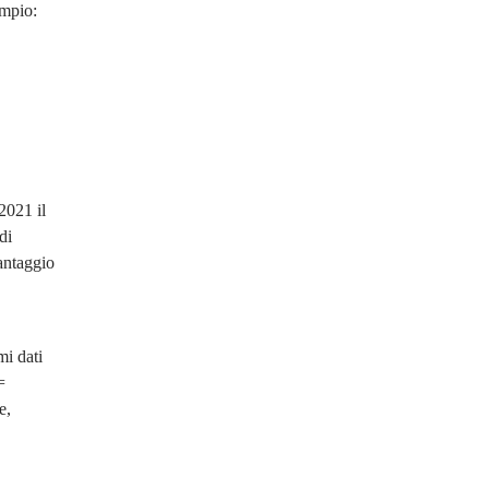
empio:
2021 il
di
antaggio
mi dati
=
e,