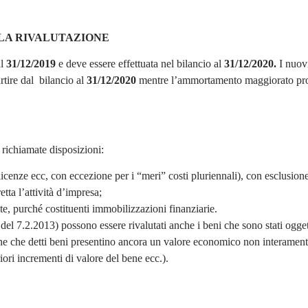
LA RIVALUTAZIONE
al
31/12/2019
e deve essere effettuata nel bilancio al
31/12/2020.
I nuov
artire dal bilancio al
31/12/2020
mentre l’ammortamento maggiorato pro
 richiamate disposizioni:
 licenze ecc, con eccezione per i “meri” costi pluriennali), con esclusione
tta l’attività d’impresa;
ate, purché costituenti immobilizzazioni finanziarie.
el 7.2.2013) possono essere rivalutati anche i beni che sono stati ogget
ne che detti beni presentino ancora un valore economico non interamen
eriori incrementi di valore del bene ecc.).