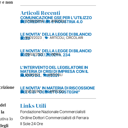
e e non
Articoli Recenti
COMUNICAZIONE GSE PER L’UTILIZZO
27/05/2024
ARTICOLI
DEI CREDITI R&S E INDUSTRIA 4.0
LE NOVITA’ DELLA LEGGE DI BILANCIO
16/01/2023
ARTICOLI
,
CIRCOLARI
2023
LE NOVITA’ DELLA LEGGE DI BILANCIO
09/02/2022
NEWS
2022 – L. 30.12.2021 n. 234
L’INTERVENTO DEL LEGISLATORE IN
MATERIA DI CRISI DI IMPRESA CON IL
12/11/2021
ARTICOLI
NUOVO D.L. 118/2021
crizione
LE NOVITA’ IN MATERIA DI RISCOSSIONE
31/03/2021
ARTICOLI
DEL C.D. “DECRETO SOSTEGNI”
Links Utili
del
Fondazione Nazionale Commercialisti
 la
Ordine Dottori Commercialisti di Ferrara
utiva lo
Il Sole 24 Ore
degli