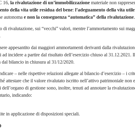
IC 16,
la rivalutazione di un’immobilizzazione
materiale non rapprese
to della vita utile residua del bene
:
l’adeguamento della vita utile
ione autonoma
e non la conseguenza “automatica” della rivalutazione
.
io di rivalutazione, sui “vecchi” valori, mentre l’ammortamento sui magg
.
essere appesantito dai maggiori ammortamenti derivanti dalla rivalutazion
i ad incidere a partire dal risultato dell’esercizio chiuso al 31.12.2021. I
ià dal bilancio in chiusura al 31/12/2020.
icare – nelle rispettive relazioni allegate al bilancio d’esercizio – i crit
ché attestare che il valore rivalutato iscritto nell’attivo patrimoniale non
i dell’organo di gestione sono, inoltre, tenuti ad annotare la rivalutazion
ntario, indicando:
te in applicazione di disposizioni speciali.
O