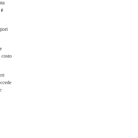
nta
 è
iori
e
l costo
eri
 eccede
e