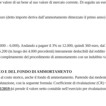
nor valore di un bene al suo valore di mercato corrente. Di seguito un es
ro (detto importo deriva dall’ammortamento dimezzato il primo anno)
8.000 – 6.000). Andando a pagare il 3% su 12.000, quindi 360 euro, dal 
200 (in luogo dei 4.000 precedenti) interamente deducibili dal reddito 
al completamento del procedimento di ammortamento con un indubbio v
CO E DEL FONDO DI AMMORTAMENTO
 al costo storico, anche il fondo di ammortamento. Partendo dai medesi
valutazione, con la seguente formula: Coefficiente di rivalutazione (CR) 
2/2019 (
si prende il valore netto contabile nell’esercizio pre rivalutazion