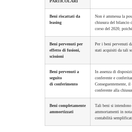
PARTICOLARI
Beni riscattati da
Non è ammessa la possi
leasing
chiusura del bilancio d
corso del 2020, poiché
Beni pervenuti per
Per i beni pervenuti da
effetto di fusioni,
stati acquisiti da tali s
scissioni
Beni pervenuti a
In assenza di disposizi
seguito
conferente e conferitar
di conferimento
Conseguentemente, il c
conferente alla chiusur
Beni completamente
Tali beni si intendono 
ammortizzati
ammortamenti in nota i
contabilità semplificat