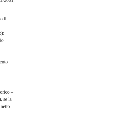
62/2001,
o il
o);
lo
mento
torico –
, se la
 netto