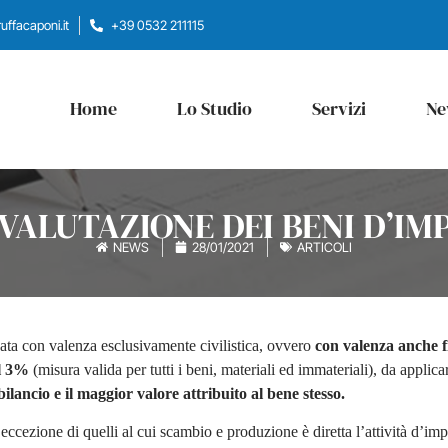
ffacaponi.it
+39 0532 211115
Home
Lo Studio
Servizi
Ne
IVALUTAZIONE DEI BENI D’IM
NEWS
28/01/2021
ARTICOLI
uata con valenza esclusivamente civilistica, ovvero
con valenza anche f
al 3%
(misura valida per tutti i beni, materiali ed immateriali), da applicar
bilancio e il maggior valore attribuito al bene stesso.
 eccezione di quelli al cui scambio e produzione è diretta l’attività d’im