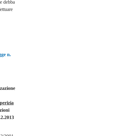
ne debba
ettuare
gge n.
zzazione
perizia
zioni
7.2.2013