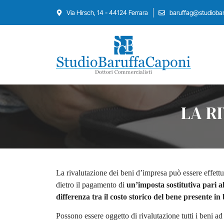
Via Hirsch, 14 - 44124 Ferrara
baruffag@studiobaru
LA R
La rivalutazione dei beni d’impresa può essere effett
dietro il pagamento di
un’imposta sostitutiva pari 
differenza tra il costo storico del bene presente in 
Possono essere oggetto di rivalutazione tutti i beni ad