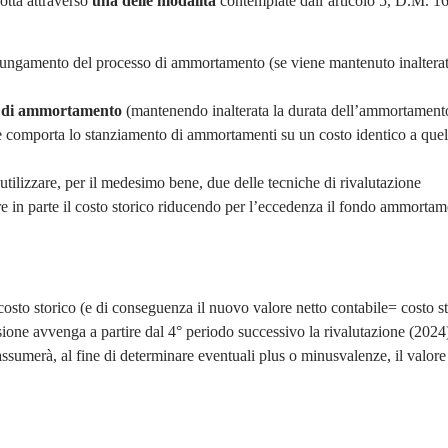
otta attraverso
una delle modalità
contemplate dall’articolo 5, D.M. 1
llungamento del processo di ammortamento (se viene mantenuto inalterat
ndo di ammortamento
(mantenendo inalterata la durata dell’ammortament
 comporta lo stanziamento di ammortamenti su un costo identico a quel
utilizzare, per il medesimo bene, due delle tecniche di rivalutazione
tare in parte il costo storico riducendo per l’eccedenza il fondo ammorta
 costo storico (e di conseguenza il nuovo valore netto contabile= costo s
one avvenga a partire dal 4° periodo successivo la rivalutazione (2024)
assumerà, al fine di determinare eventuali plus o minusvalenze, il valore