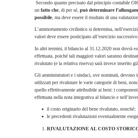
Secondo quanto precisato dal principio contabile O
un
fatto che
, di per sé,
può determinare l’allungamen
possibile
, ma deve essere il risultato di una valutaz
L’ammortamento civilistico si determina, nell’eserciz
valori deve essere posticipato all’esercizio successivo
In altri termini, il bilancio al 31.12.2020 non dovrà 
effettuata, poiché tali maggiori valori saranno destinat
rivalutato (e la relativa riserva) sarà invece inserito g
Gli amministratori e i sindaci, ove nominati, devono ind
utilizzati per rivalutare le varie categorie di beni, non
quello effettivamente attribuibile ai beni: i component
effettuata nella nota integrativa al bilancio e nell’inve
il costo originario del bene rivalutato, nonché;
le precedenti rivalutazioni eventualmente esegui
RIVALUTAZIONE AL COSTO STORIC