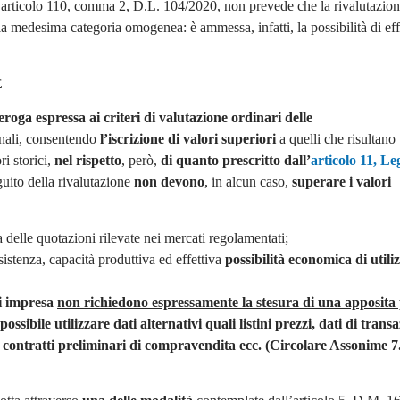
 l’articolo 110, comma 2, D.L. 104/2020, non prevede che la rivalutazio
lla medesima categoria omogenea: è ammessa, infatti, la possibilità di eff
E
eroga espressa ai criteri di valutazione ordinari delle
ionali, consentendo
l’iscrizione di valori superiori
a quelli che risultano
ri storici,
nel rispetto
, però,
di quanto prescritto dall’
articolo 11, Le
eguito della rivalutazione
non devono
, in alcun caso,
superare i valori
za delle quotazioni rilevate nei mercati regolamentati;
istenza, capacità produttiva ed effettiva
possibilità economica di utili
di impresa
non richiedono espressamente la stesura di una apposita 
ssibile utilizzare dati alternativi quali listini prezzi, dati di transa
ali contratti preliminari di compravendita ecc. (Circolare Assonime 