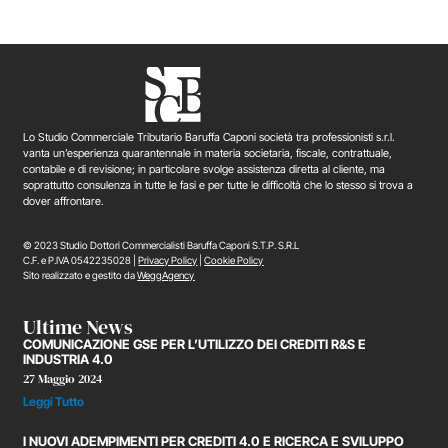
Lo Studio Commerciale Tributario Baruffa Caponi società tra professionisti s.r.l.
vanta un’esperienza quarantennale in materia societaria, fiscale, contrattuale,
contabile e di revisione; in particolare svolge assistenza diretta al cliente, ma
soprattutto consulenza in tutte le fasi e per tutte le difficoltà che lo stesso si trova a
dover affrontare.
© 2023 Studio Dottori Commercialisti Baruffa Caponi S.T.P. S.R.L
C.F. e P.IVA 0542235028 |
Privacy Policy
|
Cookie Policy
Sito realizzato e gestito da
WeggAgency
Ultime News
COMUNICAZIONE GSE PER L’UTILIZZO DEI CREDITI R&S E
INDUSTRIA 4.0
27 Maggio 2024
Leggi Tutto
I NUOVI ADEMPIMENTI PER CREDITI 4.0 E RICERCA E SVILUPPO