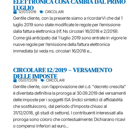
ELETTRONICA COSA CAMBIA DAL PRIMO
LUGLIO
12/07/2019
CIRCOLARI
Gentile cliente, con la presente siamo a ricordarVi che dal 1
luglio 2019 sono state modificate le regole per l’emissione
dalla fattura elettronica (rif. Ns circolari 16/2018 e 2/2019).
Come già anticipato dal 1 luglio 2019 sono entrate in vigore le
nuove regole per l’emissione della fattura elettronica
immediata (si veda ns. circolari 16/2018 e...
CIRCOLARE 12/2019 – VERSAMENTO
DELLE IMPOSTE
05/07/2019
CIRCOLARI
Gentile cliente, con l’approvazione del c.d. “decreto crescita”
è diventata definitiva la proroga al 30.09.2019 dei versamenti
delle imposte per i soggetti ISA (indici sintetici di affidabilità
che sostituiscono, dal periodo d’imposta chiuso al
31/12/2018, gli studi di settore). I contribuenti interessati alla
proroga sono coloro che contestualmente: Dichiarano ricavi
o compensi inferiori ad euro...