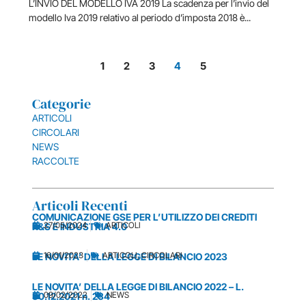
L’INVIO DEL MODELLO IVA 2019 La scadenza per l’invio del
modello Iva 2019 relativo al periodo d’imposta 2018 è...
1
2
3
4
5
Categorie
ARTICOLI
CIRCOLARI
NEWS
RACCOLTE
Articoli Recenti
COMUNICAZIONE GSE PER L’UTILIZZO DEI CREDITI
27/05/2024
ARTICOLI
R&S E INDUSTRIA 4.0
16/01/2023
ARTICOLI
,
CIRCOLARI
LE NOVITA’ DELLA LEGGE DI BILANCIO 2023
LE NOVITA’ DELLA LEGGE DI BILANCIO 2022 – L.
09/02/2022
NEWS
30.12.2021 n. 234