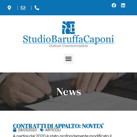
News
CONTRATTI DI APPALTO: NOVITA’
28/01/2020
ARTICOLI
A partire dal 2020 è stato profondamente modificato il