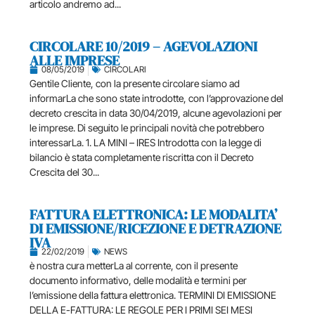
articolo andremo ad...
CIRCOLARE 10/2019 – AGEVOLAZIONI
ALLE IMPRESE
08/05/2019
CIRCOLARI
Gentile Cliente, con la presente circolare siamo ad
informarLa che sono state introdotte, con l’approvazione del
decreto crescita in data 30/04/2019, alcune agevolazioni per
le imprese. Di seguito le principali novità che potrebbero
interessarLa. 1. LA MINI – IRES Introdotta con la legge di
bilancio è stata completamente riscritta con il Decreto
Crescita del 30...
FATTURA ELETTRONICA: LE MODALITA’
DI EMISSIONE/RICEZIONE E DETRAZIONE
IVA
22/02/2019
NEWS
è nostra cura metterLa al corrente, con il presente
documento informativo, delle modalità e termini per
l’emissione della fattura elettronica. TERMINI DI EMISSIONE
DELLA E-FATTURA: LE REGOLE PER I PRIMI SEI MESI