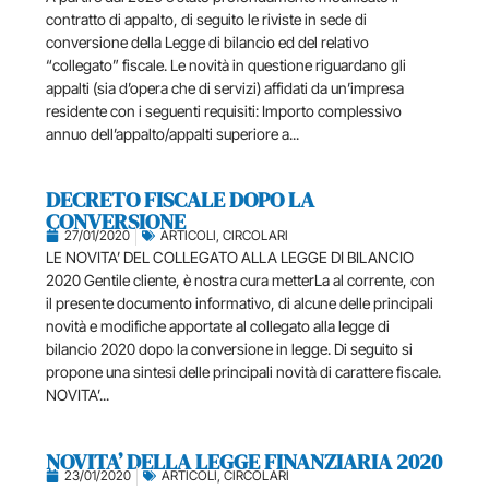
contratto di appalto, di seguito le riviste in sede di
conversione della Legge di bilancio ed del relativo
“collegato” fiscale. Le novità in questione riguardano gli
appalti (sia d’opera che di servizi) affidati da un’impresa
residente con i seguenti requisiti: Importo complessivo
annuo dell’appalto/appalti superiore a...
DECRETO FISCALE DOPO LA
CONVERSIONE
27/01/2020
ARTICOLI
,
CIRCOLARI
LE NOVITA’ DEL COLLEGATO ALLA LEGGE DI BILANCIO
2020 Gentile cliente, è nostra cura metterLa al corrente, con
il presente documento informativo, di alcune delle principali
novità e modifiche apportate al collegato alla legge di
bilancio 2020 dopo la conversione in legge. Di seguito si
propone una sintesi delle principali novità di carattere fiscale.
NOVITA’...
NOVITA’ DELLA LEGGE FINANZIARIA 2020
23/01/2020
ARTICOLI
,
CIRCOLARI