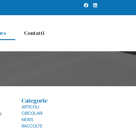
ws
Contatti
Categorie
ARTICOLI
CIRCOLARI
o
NEWS
RACCOLTE