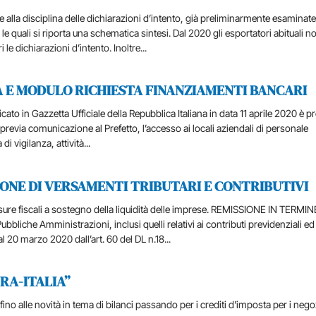
 alla disciplina delle dichiarazioni d’intento, già preliminarmente esaminate
r le quali si riporta una schematica sintesi. Dal 2020 gli esportatori abituali n
le dichiarazioni d’intento. Inoltre...
 E MODULO RICHIESTA FINANZIAMENTI BANCARI
ato in Gazzetta Ufficiale della Repubblica Italiana in data 11 aprile 2020 è p
previa comunicazione al Prefetto, l’accesso ai locali aziendali di personale
i vigilanza, attività...
NSIONE DI VERSAMENTI TRIBUTARI E CONTRIBUTIVI
sure fiscali a sostegno della liquidità delle imprese. REMISSIONE IN TERMIN
bliche Amministrazioni, inclusi quelli relativi ai contributi previdenziali ed
l 20 marzo 2020 dall’art. 60 del DL n.18...
RA-ITALIA”
e fino alle novità in tema di bilanci passando per i crediti d'imposta per i nego