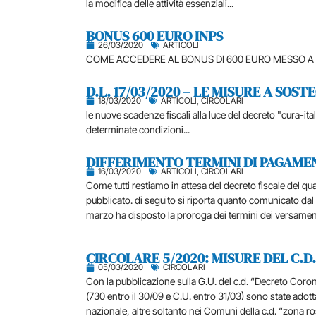
la modifica delle attività essenziali...
BONUS 600 EURO INPS
26/03/2020
ARTICOLI
COME ACCEDERE AL BONUS DI 600 EURO MESSO A D
D.L. 17/03/2020 – LE MISURE A SOS
18/03/2020
ARTICOLI
,
CIRCOLARI
le nuove scadenze fiscali alla luce del decreto "cura-ital
determinate condizioni...
DIFFERIMENTO TERMINI DI PAGAME
16/03/2020
ARTICOLI
,
CIRCOLARI
Come tutti restiamo in attesa del decreto fiscale del
pubblicato. di seguito si riporta quanto comunicato dal
marzo ha disposto la proroga dei termini dei versamenti 
CIRCOLARE 5/2020: MISURE DEL C.
05/03/2020
CIRCOLARI
Con la pubblicazione sulla G.U. del c.d. “Decreto Coron
(730 entro il 30/09 e C.U. entro 31/03) sono state adottat
nazionale, altre soltanto nei Comuni della c.d. “zona ros