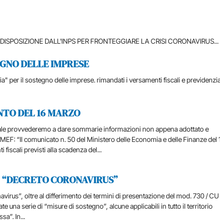
ISPOSIZIONE DALL'INPS PER FRONTEGGIARE LA CRISI CORONAVIRUS...
TEGNO DELLE IMPRESE
ia" per il sostegno delle imprese. rimandati i versamenti fiscali e previdenzia
NTO DEL 16 MARZO
 quale provvederemo a dare sommarie informazioni non appena adottato e
 MEF: “Il comunicato n. 50 del Ministero delle Economia e delle Finanze del 
fiscali previsti alla scadenza del...
D. “DECRETO CORONAVIRUS”
avirus”, oltre al differimento dei termini di presentazione del mod. 730 / C
e una serie di “misure di sostegno”, alcune applicabili in tutto il territorio
sa”. In...