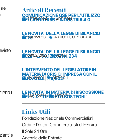
 nel
Articoli Recenti
on
COMUNICAZIONE GSE PER L’UTILIZZO
27/05/2024
ARTICOLI
DEI CREDITI R&S E INDUSTRIA 4.0
LE NOVITA’ DELLA LEGGE DI BILANCIO
16/01/2023
ARTICOLI
,
CIRCOLARI
2023
revisto
LE NOVITA’ DELLA LEGGE DI BILANCIO
09/02/2022
NEWS
2022 – L. 30.12.2021 n. 234
L’INTERVENTO DEL LEGISLATORE IN
MATERIA DI CRISI DI IMPRESA CON IL
12/11/2021
ARTICOLI
NUOVO D.L. 118/2021
LE NOVITA’ IN MATERIA DI RISCOSSIONE
E PER I
31/03/2021
ARTICOLI
DEL C.D. “DECRETO SOSTEGNI”
Links Utili
Fondazione Nazionale Commercialisti
Ordine Dottori Commercialisti di Ferrara
Il Sole 24 Ore
zianti e
Agenzia delle Entrate