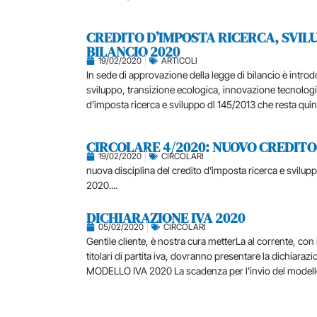
CREDITO D’IMPOSTA RICERCA, SVIL
BILANCIO 2020
19/02/2020
ARTICOLI
In sede di approvazione della legge di bilancio è introd
sviluppo, transizione ecologica, innovazione tecnologica 
d’imposta ricerca e sviluppo dl 145/2013 che resta quind
CIRCOLARE 4/2020: NUOVO CREDITO 
19/02/2020
CIRCOLARI
nuova disciplina del credito d’imposta ricerca e svilupp
2020....
DICHIARAZIONE IVA 2020
05/02/2020
CIRCOLARI
Gentile cliente, è nostra cura metterLa al corrente, con
titolari di partita iva, dovranno presentare la dichiar
MODELLO IVA 2020 La scadenza per l’invio del modello I