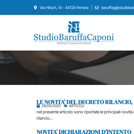
Via Hirsch, 14 - 44124 Ferrara
baruffag@studiobaru
LE NOVITA’ DEL DECRETO RILANCIO, 
26/05/2020
ARTICOLI
nel presente articolo sono riportate le principali novità
rilancio...
NOVITA’ DICHIARAZIONI D’INTENTO