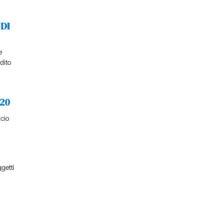
DI
e
edito
20
ncio
ggetti