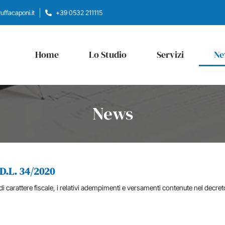
ffacaponi.it
+39 0532 211115
Home
Lo Studio
Servizi
Ne
News
D.L. 34/2020
 di carattere fiscale, i relativi adempimenti e versamenti contenute nel decret