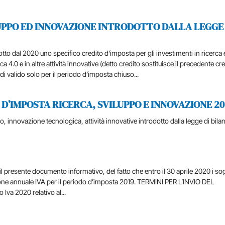
UPPO ED INNOVAZIONE INTRODOTTO DALLA LEGGE 
otto dal 2020 uno specifico credito d’imposta per gli investimenti in ricerca 
4.0 e in altre attività innovative (detto credito sostituisce il precedente cr
i valido solo per il periodo d’imposta chiuso...
D’IMPOSTA RICERCA, SVILUPPO E INNOVAZIONE 20
o, innovazione tecnologica, attività innovative introdotto dalla legge di bila
 il presente documento informativo, del fatto che entro il 30 aprile 2020 i so
azione annuale IVA per il periodo d’imposta 2019. TERMINI PER L’INVIO DEL
va 2020 relativo al...