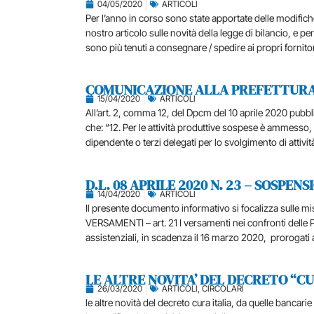
04/05/2020
ARTICOLI
Per l’anno in corso sono state apportate delle modifiche
nostro articolo sulle novità della legge di bilancio, e pe
sono più tenuti a consegnare / spedire ai propri fornitori 
COMUNICAZIONE ALLA PREFETTURA
15/04/2020
ARTICOLI
All’art. 2, comma 12, del Dpcm del 10 aprile 2020 pubblic
che: “12. Per le attività produttive sospese è ammesso, 
dipendente o terzi delegati per lo svolgimento di attività d
D.L. 08 APRILE 2020 N. 23 – SOSPE
14/04/2020
ARTICOLI
Il presente documento informativo si focalizza sulle mi
VERSAMENTI – art. 21 I versamenti nei confronti delle Pub
assistenziali, in scadenza il 16 marzo 2020, prorogati a
LE ALTRE NOVITA’ DEL DECRETO “CU
26/03/2020
ARTICOLI
,
CIRCOLARI
le altre novità del decreto cura italia, da quelle bancari